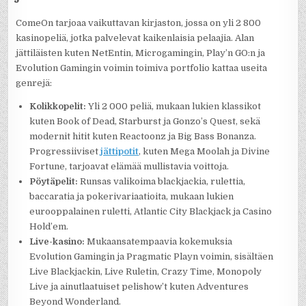
ComeOn tarjoaa vaikuttavan kirjaston, jossa on yli 2 800
kasinopeliä, jotka palvelevat kaikenlaisia pelaajia. Alan
jättiläisten kuten NetEntin, Microgamingin, Play’n GO:n ja
Evolution Gamingin voimin toimiva portfolio kattaa useita
genrejä:
Kolikkopelit:
Yli 2 000 peliä, mukaan lukien klassikot
kuten Book of Dead, Starburst ja Gonzo’s Quest, sekä
modernit hitit kuten Reactoonz ja Big Bass Bonanza.
Progressiiviset
jättipotit
, kuten Mega Moolah ja Divine
Fortune, tarjoavat elämää mullistavia voittoja.
Pöytäpelit:
Runsas valikoima blackjackia, rulettia,
baccaratia ja pokerivariaatioita, mukaan lukien
eurooppalainen ruletti, Atlantic City Blackjack ja Casino
Hold’em.
Live-kasino:
Mukaansatempaavia kokemuksia
Evolution Gamingin ja Pragmatic Playn voimin, sisältäen
Live Blackjackin, Live Ruletin, Crazy Time, Monopoly
Live ja ainutlaatuiset pelishow’t kuten Adventures
Beyond Wonderland.