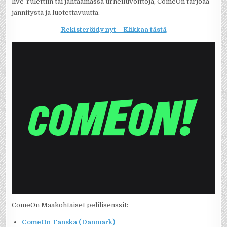
live-rulettiin tai jahtaamassa urheiluvoittoja, ComeOn tarjoaa
jännitystä ja luotettavuutta.
Rekisteröidy nyt – Klikkaa tästä
ComeOn Maakohtaiset pelilisenssit:
ComeOn Tanska (Danmark)