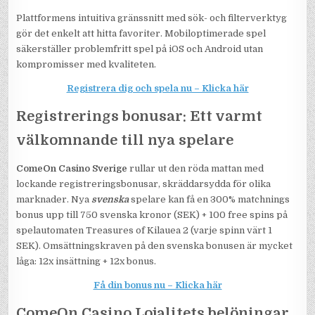
Plattformens intuitiva gränssnitt med sök- och filterverktyg
gör det enkelt att hitta favoriter. Mobiloptimerade spel
säkerställer problemfritt spel på iOS och Android utan
kompromisser med kvaliteten.
Registrera dig och spela nu – Klicka här
Registrerings bonusar: Ett varmt
välkomnande till nya spelare
ComeOn Casino Sverige
rullar ut den röda mattan med
lockande registreringsbonusar, skräddarsydda för olika
marknader. Nya
svenska
spelare kan få en 300% matchnings
bonus upp till 750 svenska kronor (SEK) + 100 free spins på
spelautomaten Treasures of Kilauea 2 (varje spinn värt 1
SEK). Omsättningskraven på den svenska bonusen är mycket
låga: 12x insättning + 12x bonus.
Få din bonus nu – Klicka här
ComeOn Casino Lojalitets belöningar