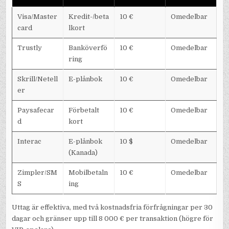
Visa/Master
Kredit-/beta
10 €
Omedelbar
card
lkort
Trustly
Banköverfö
10 €
Omedelbar
ring
Skrill/Netell
E-plånbok
10 €
Omedelbar
er
Paysafecar
Förbetalt
10 €
Omedelbar
d
kort
Interac
E-plånbok
10 $
Omedelbar
(Kanada)
Zimpler/SM
Mobilbetaln
10 €
Omedelbar
S
ing
Uttag är effektiva, med två kostnadsfria förfrågningar per 30
dagar och gränser upp till 8 000 € per transaktion (högre för