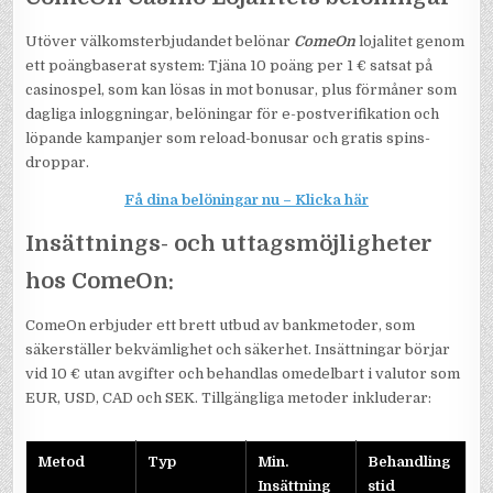
Utöver välkomsterbjudandet belönar
ComeOn
lojalitet genom
ett poängbaserat system: Tjäna 10 poäng per 1 € satsat på
casinospel, som kan lösas in mot bonusar, plus förmåner som
dagliga inloggningar, belöningar för e-postverifikation och
löpande kampanjer som reload-bonusar och gratis spins-
droppar.
Få dina belöningar nu – Klicka här
Insättnings- och uttagsmöjligheter
hos ComeOn:
ComeOn erbjuder ett brett utbud av bankmetoder, som
säkerställer bekvämlighet och säkerhet. Insättningar börjar
vid 10 € utan avgifter och behandlas omedelbart i valutor som
EUR, USD, CAD och SEK. Tillgängliga metoder inkluderar:
Metod
Typ
Min.
Behandling
Insättning
stid