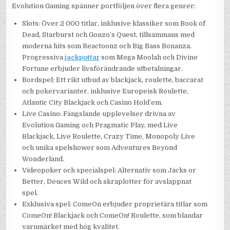
Evolution Gaming spänner portföljen över flera genrer:
Slots: Över 2 000 titlar, inklusive klassiker som Book of
Dead, Starburst och Gonzo’s Quest, tillsammans med
moderna hits som Reactoonz och Big Bass Bonanza.
Progressiva
jackpottar
som Mega Moolah och Divine
Fortune erbjuder livsförändrande utbetalningar.
Bordspel: Ett rikt utbud av blackjack, roulette, baccarat
och pokervarianter, inklusive Europeisk Roulette,
Atlantic City Blackjack och Casino Hold’em.
Live Casino: Fängslande upplevelser drivna av
Evolution Gaming och Pragmatic Play, med Live
Blackjack, Live Roulette, Crazy Time, Monopoly Live
och unika spelshower som Adventures Beyond
Wonderland.
Videopoker och specialspel: Alternativ som Jacks or
Better, Deuces Wild och skraplotter för avslappnat
spel.
Exklusiva spel: ComeOn erbjuder proprietära titlar som
ComeOn! Blackjack och ComeOn! Roulette, som blandar
varumärket med hög kvalitet.