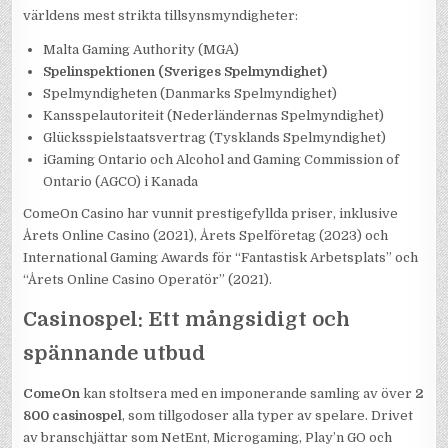
världens mest strikta tillsynsmyndigheter:
Malta Gaming Authority (MGA)
Spelinspektionen (Sveriges Spelmyndighet)
Spelmyndigheten (Danmarks Spelmyndighet)
Kansspelautoriteit (Nederländernas Spelmyndighet)
Glücksspielstaatsvertrag (Tysklands Spelmyndighet)
iGaming Ontario och Alcohol and Gaming Commission of
Ontario (AGCO) i Kanada
ComeOn Casino har vunnit prestigefyllda priser, inklusive
Årets Online Casino (2021), Årets Spelföretag (2023) och
International Gaming Awards för “Fantastisk Arbetsplats” och
“Årets Online Casino Operatör” (2021).
Casinospel: Ett mångsidigt och
spännande utbud
ComeOn
kan stoltsera med en imponerande samling av över
2
800 casinospel
, som tillgodoser alla typer av spelare. Drivet
av branschjättar som NetEnt, Microgaming, Play’n GO och